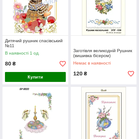
Дитячий рушник спасівський
№11
Заготівля великодній Рушник
В наявності 1 од.
(вишивка бісером)
80
Немає в наявності
₴
120
₴
Купити