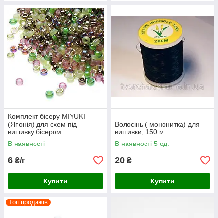
Комплект бісеру MIYUKI
(Японія) для схем під
Волосінь ( мононитка) для
вишивку бісером
вишивки, 150 м.
В наявності
В наявності 5 од.
6
20
₴/г
₴
Купити
Купити
Топ продажів