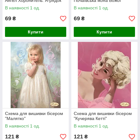
Ангел Хоронитель. А-рядок
Почаївська ікона Божої
Матері. А-рядок
В наявності 1 од.
В наявності 1 од.
69
69
₴
₴
Купити
Купити
Схема для вишивки бісером
Схема для вишивки бісером
"Малятко"
"Кучерява Кетті"
В наявності 1 од.
В наявності 1 од.
121
121
₴
₴