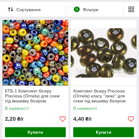
Сортування
0
Фільтри
КТБ-1 Комплект бісеру
Комплект бісеру Preciosa
Preciosa (Ornela) для схем
(Ornela) класу "люкс" для
під вишивку бісером
схем під вишивку бісером
В наявності
В наявності
2,20
4,40
₴/г
₴/г
Купити
Купити