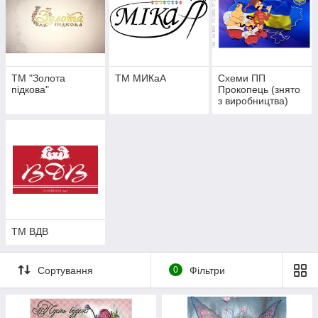
ТМ "Золота
ТМ МИКаА
Схеми ПП
підкова"
Прокопець (знято
з виробництва)
ТМ ВДВ
Сортування
0
Фільтри