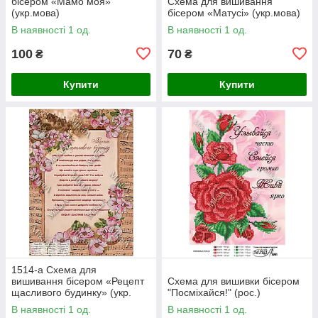
бісером «Мамо моя»
Схема для вишивання
(укр.мова)
бісером «Матусі» (укр.мова)
В наявності 1 од.
В наявності 1 од.
100
70
₴
₴
Купити
Купити
1514-а Схема для
вишивання бісером «Рецепт
Схема для вишивки бісером
щасливого будинку» (укр.
"Посміхайся!" (рос.)
мова)
В наявності 1 од.
В наявності 1 од.