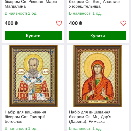
бісером Св. Рівноап. Марія
бісером Св. Вмц. Анастасія
Магдалина
Узорешітельніца
В наявності 2 од.
В наявності 1 од.
400
400
₴
₴
Купити
Купити
Набір для вишивання
Набір для вишивання
бісером Свт. Григорій
бісером Св. Мц. Дар'я
Богослов
(Дарина), Римська
В наявності 1 од.
В наявності 1 од.