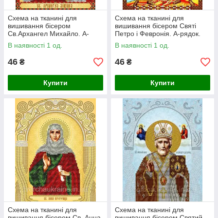
Схема на тканині для
Схема на тканині для
вишивання бісером
вишивання бісером Святі
Св.Архангел Михайло. А-
Петро і Февронія. А-рядок.
рядок
В наявності 1 од.
В наявності 1 од.
46
46
₴
₴
Купити
Купити
Схема на тканині для
Схема на тканині для
вишивання бісером Св. Анна
вишивання бісером Святий