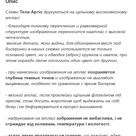
Опис
Схеми
Тела Артіс
друкуються на щільному високоякісному
атласі.
- благодаря
тонкому переплению и равномерной
структуре изображение переносится на
атлас с высокой
четкостью;
мелкие детали ясно видны, для обозначения мест под
бисеринки в наших схемах используется не только
основной цвет, но и обводка (абрис) кружков и овалов, при
этом гораздо легче отличить один цвет от другого;
- при нанесении изображения на атлас
сохраняется
глубина темных тонов
и изображение не выглядит
выцвевшим, особенно по сравнению с ярким бисером;
- якісний атлас, після проклейки щільним флізеліном під
пресом, стає досить жорстким щоб выдежать на собі
бісер і не деформуватися в процесі вишивання;
- надруковане на атласі
зображення не вибаглива, і не
страждає від коливань температури і вологості
;
-
атлас легко протикається голкою
, що важливо, адже