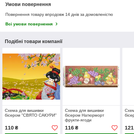
Умови повернення
Повернення товару впродовж 14 днів за домовленістю
Всі умови повернення
Подібні товари компанії
Схема для вишивки
Схема для вишивки
Схем
бісером "СВЯТО САКУРИ"
бісером Натюрморт
бісе
фрукти-ягоди
110
116
121
₴
₴