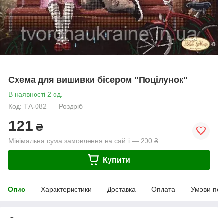
Схема для вишивки бісером "Поцілунок"
В наявності 2 од.
Код: ТА-082
Роздріб
121
₴
Мінімальна сума замовлення на сайті — 200 ₴
Купити
Опис
Характеристики
Доставка
Оплата
Умови п