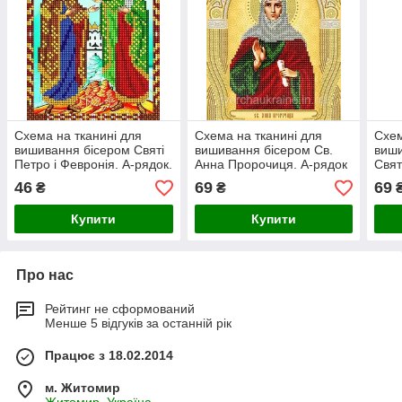
Схема на тканині для
Схема на тканині для
Схем
вишивання бісером Святі
вишивання бісером Св.
виши
Петро і Февронія. А-рядок.
Анна Пророчиця. А-рядок
Свя
Чудо
46
69
69
₴
₴
Купити
Купити
Про нас
Рейтинг не сформований
Менше 5 відгуків за останній рік
Працює з 18.02.2014
м. Житомир