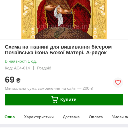
Схема на тканині для вишивання бісером
Почаївська ікона Божої Матері. А-рядок
В наявності 1 од.
Код: АС4-014
Роздріб
69
₴
Мінімальна сума замовлення на сайті — 200 ₴
Купити
Опис
Характеристики
Доставка
Оплата
Умови п