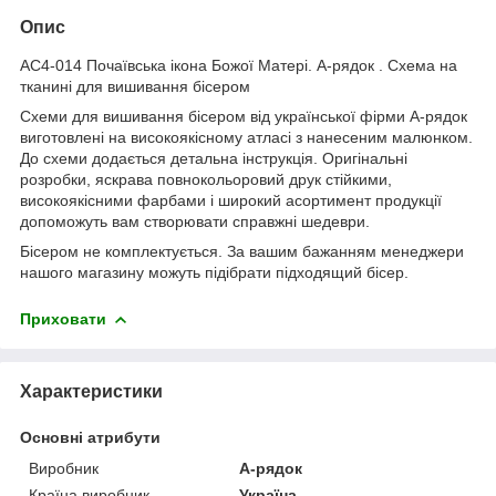
Опис
AC4-014 Почаївська ікона Божої Матері. А-рядок . Схема на
тканині для вишивання бісером
Схеми для вишивання бісером від української фірми А-рядок
виготовлені на високоякісному атласі з нанесеним малюнком.
До схеми додається детальна інструкція. Оригінальні
розробки, яскрава повнокольоровий друк стійкими,
високоякісними фарбами і широкий асортимент продукції
допоможуть вам створювати справжні шедеври.
Бісером не комплектується. За вашим бажанням менеджери
нашого магазину можуть підібрати підходящий бісер.
Приховати
Характеристики
Основні атрибути
Виробник
А-рядок
Країна виробник
Україна