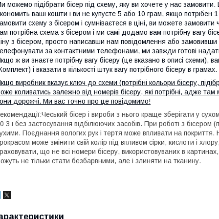
и можемо підібрати бісер під схему, яку ви хочете у нас замовити. 
кономить ваші кошти і ви не купуєте 5 або 10 грам, якщо потрібен 
амовити схему з бісером і сумніваєтеся в ціні, ви можете замовити 
ам потрібна схема з бісером і ми самі додамо вам потрібну вагу б
іну з бісером, просто написавши нам повідомлення або замовивши
елефонувати за контактними телефонами, ми завжди готові надати
кщо ж ви знаєте потрібну вагу бісеру (це вказано в описі схеми), 
Комплект) і вказати в кількості штук вагу потрібного бісеру в грамах.
кщо виробник вказує ключ до схеми (потрібні кольори бісеру, підіб
оже коливатись залежно від номерів бісеру, які потрібні, адже там
они дорожчі. Ми вас точно про це повідомимо!
екомендації:Чеський бісер і вироби з нього краще зберігати у сухо
0 З і без застосування відбілюючих засобів. При роботі з бісером 
ухими. Поєднання вологих рук і тертя може впливати на покриття. Н
рокрасом може змінити свій колір під впливом сірки, кислоти і хлор
раховувати, що не всі номери бісеру, використовуваних в картинах,
ожуть не тільки стати безбарвними, але і злиняти на тканину.
арактеристики