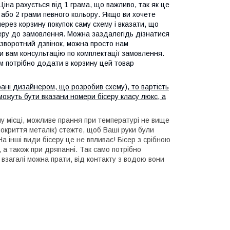
Ціна рахується від 1 грама, що важливо, так як це
1 або 2 грами певного кольору. Якщо ви хочете
через корзину покупок саму схему і вказати, що
ісеру до замовлення. Можна заздалегідь дізнатися
 зворотний дзвінок, можна просто нам
 вам консультацію по комплектації замовлення.
вам потрібно додати в корзину цей товар
рані дизайнером, що розробив схему), то вартість
 можуть бути вказани номери бісеру класу люкс, а
му місці, можливе прання при температурі не вище
(покриття металік) стежте, щоб Ваші руки були
а інші види бісеру це не впливає! Бісер з срібною
у, а також при дряпанні. Так само потрібно
 взагалі можна прати, від контакту з водою вони