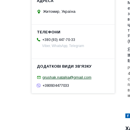
М
е
Житомир, Україна
з
в
ц
т
Я
+380 (93) 447-70-33
(
Viber, WhatsApp, Telegram
Я
м
в
Р
4
grushak.natalija@gmail.com
с
п
+380934477033
в
м
Х