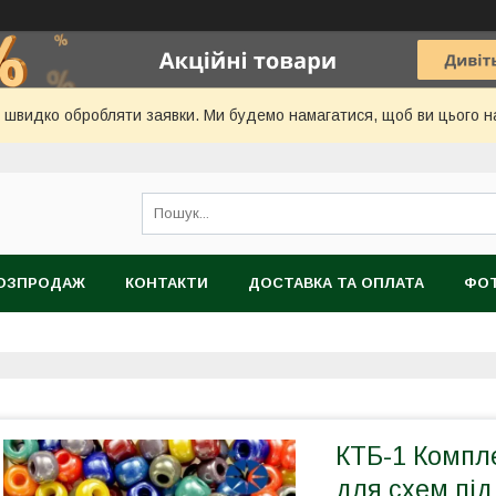
 швидко обробляти заявки. Ми будемо намагатися, щоб ви цього нав
ОЗПРОДАЖ
КОНТАКТИ
ДОСТАВКА ТА ОПЛАТА
ФОТ
КТБ-1 Компле
для схем під