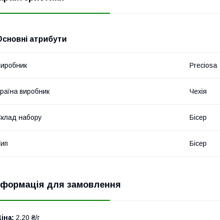
Основні атрибути
иробник
Preciosa
раїна виробник
Чехія
клад набору
Бісер
ип
Бісер
нформація для замовлення
іна:
2,20 ₴/г