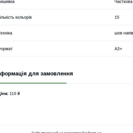
Вишивка
Часткова
ількість кольорів
15
ехніка
шов напі
Формат
А3+
нформація для замовлення
іна:
110 ₴