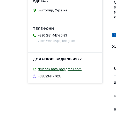
С
м
Житомир, Україна
в
к
+380 (93) 447-70-33
Viber, WhatsApp, Telegram
Х
grushak.natalija@gmail.com
+380934477033
В
К
В