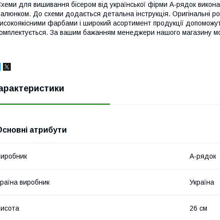
хеми для вишивання бісером від української фірми А-рядок викона
алюнком. До схеми додається детальна інструкція. Оригінальні ро
исокоякісними фарбами і широкий асортимент продукції допоможут
омплектується. За вашим бажанням менеджери нашого магазину мо
арактеристики
Основні атрибути
иробник
А-рядок
раїна виробник
Україна
исота
26 см