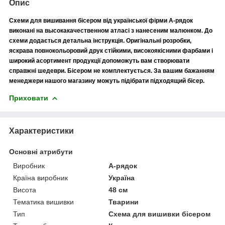
Опис
Схеми для вишивання бісером від української фірми А-рядок
виконані на высокакачественном атласі з нанесеним малюнком. До
схеми додається детальна інструкція. Оригінальні розробки,
яскрава повнокольоровий друк стійкими, високоякісними фарбами і
широкий асортимент продукції допоможуть вам створювати
справжні шедеври. Бісером не комплектується. За вашим бажанням
менеджери нашого магазину можуть підібрати підходящий бісер.
Приховати
Характеристики
Основні атрибути
Виробник
А-рядок
Країна виробник
Україна
Висота
48 см
Тематика вишивки
Тварини
Тип
Схема для вишивки бісером