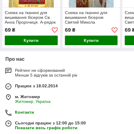
Схема на тканині для
Схема на тканині для
Схем
вишивання бісером Св.
вишивання бісером
виши
Анна Пророчиця. А-рядок
Святий Микола
Свят
Чудотворець. А-рядок
А-ря
69
69
69
₴
₴
Купити
Купити
Про нас
Рейтинг не сформований
Менше 5 відгуків за останній рік
Працює з 18.02.2014
м. Житомир
Житомир, Україна
Контакти
Сьогодні працює з 12:00 до 15:00
Показати весь графік роботи