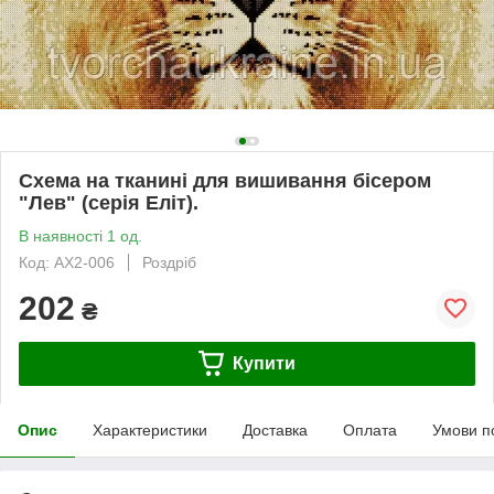
Схема на тканині для вишивання бісером
"Лев" (серія Еліт).
В наявності 1 од.
Код: АХ2-006
Роздріб
202
₴
Купити
Опис
Характеристики
Доставка
Оплата
Умови п