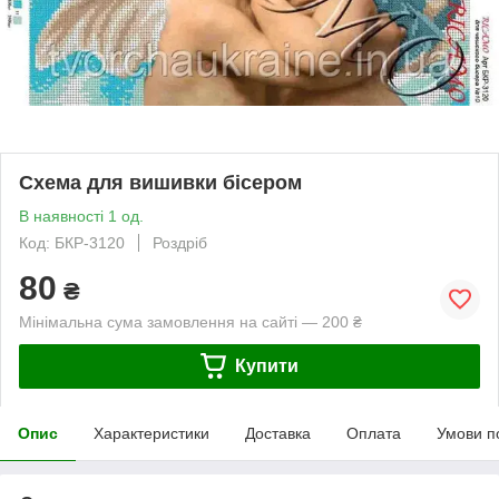
Схема для вишивки бісером
В наявності 1 од.
Код: БКР-3120
Роздріб
80
₴
Мінімальна сума замовлення на сайті — 200 ₴
Купити
Опис
Характеристики
Доставка
Оплата
Умови п