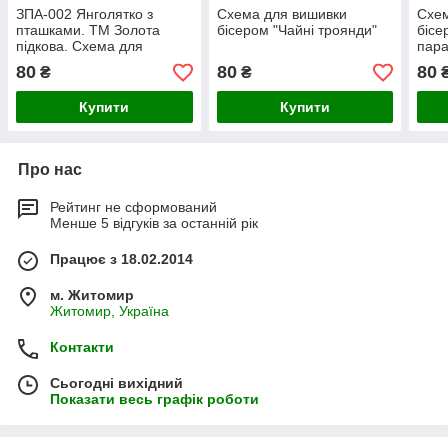
ЗПА-002 Янголятко з
Схема для вишивки
Схем
пташками. ТМ Золота
бісером "Чайні троянди"
бісе
підкова. Схема для
пар
вишивки бісером
80
80
80
₴
₴
Купити
Купити
Про нас
Рейтинг не сформований
Менше 5 відгуків за останній рік
Працює з 18.02.2014
м. Житомир
Житомир, Україна
Контакти
Сьогодні вихідний
Показати весь графік роботи