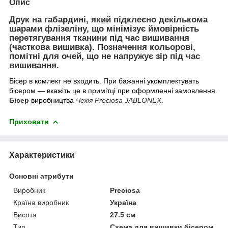
Опис
Друк на габардині, який підклеєно декількома
шарами флізеліну, що мінімізує ймовірність
перетягування тканини під час вишивання
(часткова вишивка). Позначення кольорові,
помітні для очей, що не напружує зір під час
вишивання.
Бісер в комлект не входить. При бажанні укомплектувать
бісером ― вкажіть це в примітці при оформленні замовлення.
Бісер
виробництва
Чехія Preciosa JABLONEX
.
Приховати
Характеристики
Основні атрибути
Виробник
Preciosa
Країна виробник
Україна
Висота
27.5 см
Тип
Схема для вишивки бісером