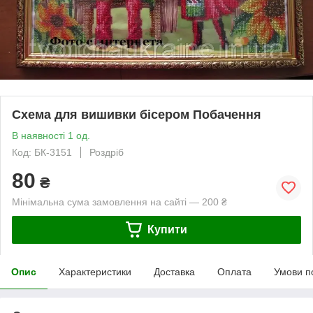
Схема для вишивки бісером Побачення
В наявності 1 од.
Код: БК-3151
Роздріб
80
₴
Мінімальна сума замовлення на сайті — 200 ₴
Купити
Опис
Характеристики
Доставка
Оплата
Умови п