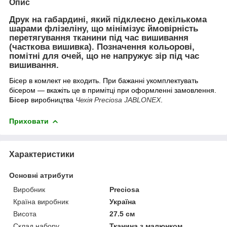
Опис
Друк на габардині, який підклеєно декількома
шарами флізеліну, що мінімізує ймовірність
перетягування тканини під час вишивання
(часткова вишивка). Позначення кольорові,
помітні для очей, що не напружує зір під час
вишивання.
Бісер в комлект не входить. При бажанні укомплектувать
бісером ― вкажіть це в примітці при оформленні замовлення.
Бісер
виробництва
Чехія Preciosa JABLONEX
.
Приховати
Характеристики
Основні атрибути
Виробник
Preciosa
Країна виробник
Україна
Висота
27.5 см
Склад набору
Тканина з малюнком,