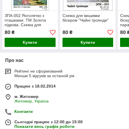
ЗПА-002 Янголятко з
Схема для вишивки
Схем
пташками. ТМ Золота
бісером "Чайні троянди"
бісе
підкова. Схема для
пар
вишивки бісером
80
80
80
₴
₴
Купити
Купити
Про нас
Рейтинг не сформований
Менше 5 відгуків за останній рік
Працює з 18.02.2014
м. Житомир
Житомир, Україна
Контакти
Сьогодні працює з 12:00 до 15:00
Показати весь графік роботи