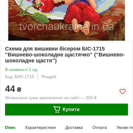
Схема для вишивки бісером БІС-1715
"Вишнево-шоколадне щастячко" ("Вишнево-
шоколадне щастя")
В наявності 1 од.
Код: БИС-1715
Роздріб
44
₴
Мінімальна сума замовлення на сайті — 200 ₴
Купити
Опис
Характеристики
Доставка
Оплата
Умови п