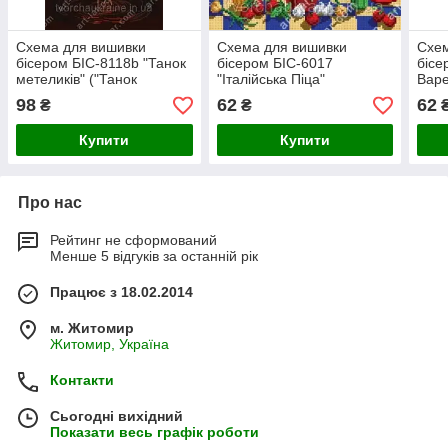
Схема для вишивки
Схема для вишивки
Схем
бісером БІС-8118b "Танок
бісером БІС-6017
бісе
метеликів" ("Танок
"Італійська Піца"
Варе
метеликів")
("Італійська Піца")
98
62
62
₴
₴
Купити
Купити
Про нас
Рейтинг не сформований
Менше 5 відгуків за останній рік
Працює з 18.02.2014
м. Житомир
Житомир, Україна
Контакти
Сьогодні вихідний
Показати весь графік роботи