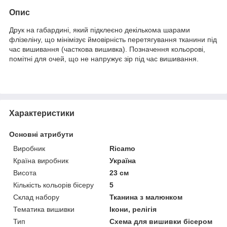
Опис
Друк на габардині, який підклеєно декількома шарами
флізеліну, що мінімізує ймовірність перетягування тканини під
час вишивання (часткова вишивка). Позначення кольорові,
помітні для очей, що не напружує зір під час вишивання.
Характеристики
Основні атрибути
Виробник
Ricamo
Країна виробник
Україна
Висота
23 см
Кількість кольорів бісеру
5
Склад набору
Тканина з малюнком
Тематика вишивки
Ікони, релігія
Тип
Схема для вишивки бісером