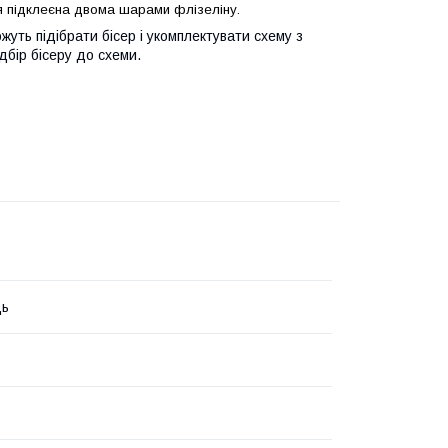
я підклеєна двома шарами флізеліну.
уть підібрати бісер і укомплектувати схему з
ідбір бісеру до схеми.
ць