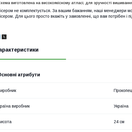
хема виготовлена на високоякісному атласі, для зручності вишиванн
ісером не комплектується. За вашим бажанням, наші менеджери мож
ісером. Для цього просто вкажіть у замовленні, що вам потрібен і п
арактеристики
Основні атрибути
иробник
Прокопе
раїна виробник
Україна
исота
24 см