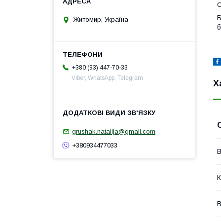
С
Б
Житомир, Україна
б
+380 (93) 447-70-33
Viber, WhatsApp, Telegram
Х
grushak.natalija@gmail.com
+380934477033
В
К
В