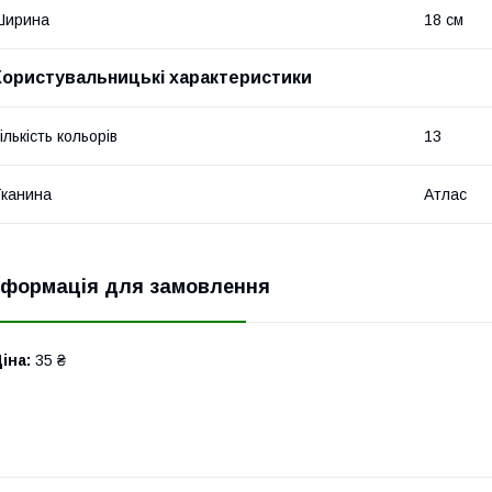
Ширина
18 см
Користувальницькі характеристики
ількість кольорів
13
канина
Атлас
нформація для замовлення
іна:
35 ₴