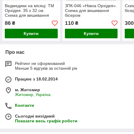
Ведмедики на місяці. ТМ
ЗПК-046 «Ніжна Орхідея».
Схе
Орхідея. 35 х 32 см.
Схема для вишивання
бісе
Схема для вишивання
бісером
бісером
86
110
300
₴
₴
Купити
Купити
Про нас
Рейтинг не сформований
Менше 5 відгуків за останній рік
Працює з 18.02.2014
м. Житомир
Житомир, Україна
Контакти
Сьогодні вихідний
Показати весь графік роботи