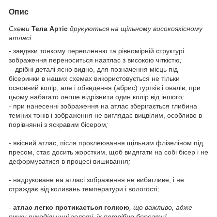
Опис
Схеми
Тела Артіс
друкуються на щільному високоякісному
атласі.
-
завдяки тонкому перепленню та рівномірній структурі
зображення переноситься наатлас з високою чіткістю
;
- дрібні деталі ясно видно, для позначення місць під
бісеринки в наших схемах використовується не тільки
основний колір, але і обведення (абрис) гуртків і овалів, при
цьому набагато легше відрізнити один колір від іншого
;
-
при нанесенні зображення на атлас зберігається глибина
темних тонів і зображення не виглядає вицвілим, особливо в
порівнянні з яскравим бісером
;
-
якісний атлас, після проклеювання щільним флізеліном під
пресом, стає досить жорстким, щоб видягати на собі бісер і не
деформуватися в процесі вишивання
;
-
надруковане на атласі зображення не вибагливе, і не
страждає від коливань температури і вологості
;
-
атлас легко протикається голкою
, що важливо, адже
ручки рукодільниці золоті, їх потрібно берегти!