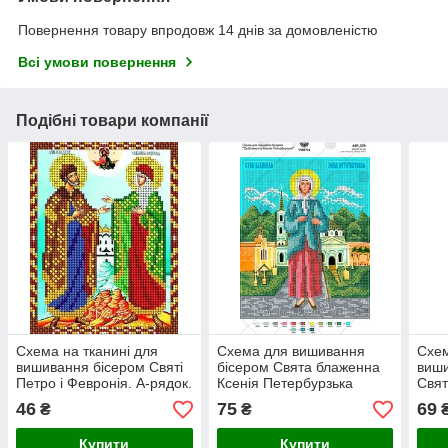
Повернення товару впродовж 14 днів за домовленістю
Всі умови повернення
Подібні товари компанії
Схема на тканині для
Схема для вишивання
Схем
вишивання бісером Святі
бісером Свята блаженна
виши
Петро і Февронія. А-рядок.
Ксенія Петербурзька
Свя
Чудо
46
75
69
₴
₴
Купити
Купити